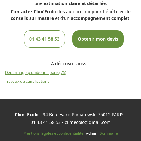
une
estimation claire et détaillée
.
C
ontactez Clim’Ecolo
dès aujourd’hui pour bénéficier de
conseils sur mesure
et d’un
accompagnement complet
.
01 43 41 58 53
Obtenir mon devis
A découvrir aussi :
Dépannage plomberie - paris (75)
Travaux de canalisations
Clim' Ecolo
- 94 Boulevard Poniatowski 75012 PARIS -
01 43 41 58 53
-
climecolo@gmail.com
Mentions légales et confidentialité
Admin
Sommaire